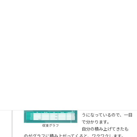
収入と支出の流れを見てみよう
20分
何日にいくらのお金が入
ってきて、いくらのお金が
出ていくか、分かってい
ないと怖いですよね。
TheFlowなら、収入と収
入の予定、支出と支出の
予定がグラフ出見えるよ
うになっているので、一目
で分かります。
収支グラフ
自分の積み上げてきたも
のがグラフに積み上がってくると、ワクワクします。