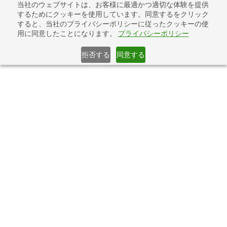
コ
ナ
当社のウェブサイトは、お客様に最適かつ適切な体験を提供
その提案書、本当に評価基準に対応できていますか？「公共入札
ン
ビ
するためにクッキーを使用しています。同意するをクリック
評価基準対応・提出前チェック」提供開始
テ
ゲ
すると、当社のプライバシーポリシーに従ったクッキーの使
詳しくはこちら
用に同意したことになります。
プライバシーポリシー
ン
ー
ツ
シ
へ
ョ
拒否する
同意する
ス
ン
キ
に
ッ
移
起業・開業後の使い方
プ
動
Home
サービス案内
起業・開業 お助けサポートアプリ『TheFlow』
TheFlowの使い方
起業・開業後の使い方
1日たった15分から30分