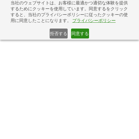
コ
ナ
当社のウェブサイトは、お客様に最適かつ適切な体験を提供
システム活性化サービス
ン
ビ
するためにクッキーを使用しています。同意するをクリック
テ
ゲ
すると、当社のプライバシーポリシーに従ったクッキーの使
用に同意したことになります。
プライバシーポリシー
ン
ー
眠れるシステムをアクティベート
ツ
シ
へ
ョ
拒否する
同意する
ス
ン
せっかくシステムを導入したのに、う
キ
に
ッ
移
まく使いこなせていない……。
プ
動
効率化どころか、よけいに手間がかか
ってしまっている……。
そんなお悩みを解決！
導入したけれ
ど生かしきれていないシステムを活性
化
し、業務を効率化するサービスで