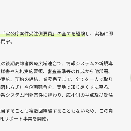
」「官公庁案件受注側要員」の全てを経験
し、実務に即
専門家。
県の後期高齢者医療広域連合で、情報システムの新規導
仕様書や入札実施要領、審査基準等の作成から他部署、
の実施、契約の締結、業務完了まで、全てを一人で取り
価落札方式）や企画競争を、実地で知り尽くすに至る。
幹系システム開発案件に携わり、応札側の視点及び受注
担当することも複数回経験することもないため、この貴
入札サポート事業を開始。