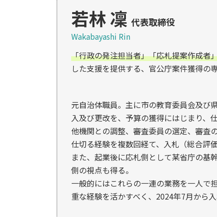
若林 凜
代表取締役
Wakabayashi Rin
「行政の発注担当者」「応札提案作成者
した支援を提供する、官公庁案件獲得の
元自治体職員。主に市の教育委員会及び
入及び更改を、予算の獲得にはじまり、
他機関との調整、審査委員の選定、審査
仕切る経験を複数回経て、入札（総合評
また、起業後に応札側として某省庁の基
側の視点も得る。
一般的にはこれらの一連の業務を一人で
重な経験を活かすべく、2024年7月から