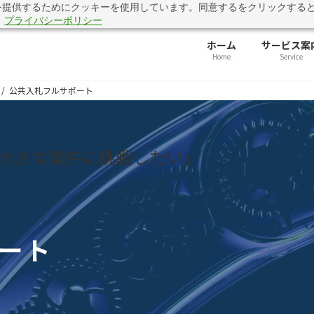
を提供するためにクッキーを使用しています。同意するをクリックする
準に対応できていますか？「公共入札 評価基準対応・提出前チェック
。
プライバシーポリシー
ホーム
サービス案
Home
Service
公共入札フルサポート
大きな案件に挑戦したい」
ート