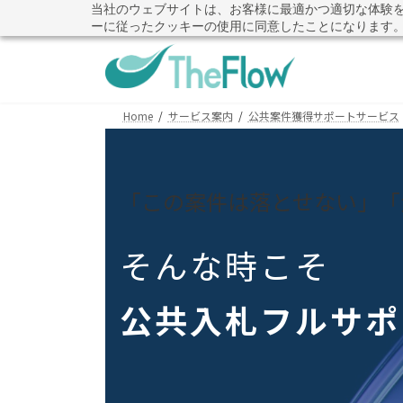
コ
ナ
当社のウェブサイトは、お客様に最適かつ適切な体験
その提案書、本当に評価基
ーに従ったクッキーの使用に同意したことになります
ン
ビ
テ
ゲ
ン
ー
ツ
シ
へ
ョ
Home
サービス案内
公共案件獲得サポートサービス
ス
ン
キ
に
ッ
移
「この案件は落とせない」「
プ
動
そんな時こそ
公共入札フルサポ