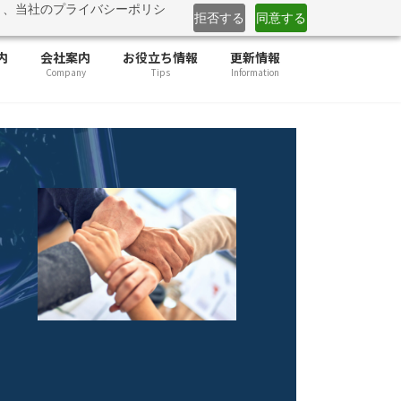
と、当社のプライバシーポリシ
」提供開始
詳しくはこちら
拒否する
同意する
内
会社案内
お役立ち情報
更新情報
Company
Tips
Information