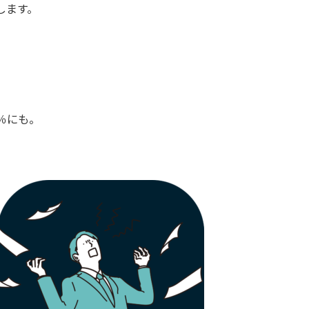
します。
0％にも。