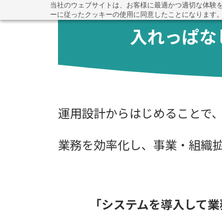
コ
ナ
当社のウェブサイトは、お客様に最適かつ適切な体験
ーに従ったクッキーの使用に同意したことになります
ン
ビ
テ
ゲ
入れっぱな
ン
ー
ツ
シ
へ
ョ
ス
ン
キ
に
ッ
移
運用設計からはじめることで
プ
動
業務を効率化し、事業・組織
「システムを導入して業