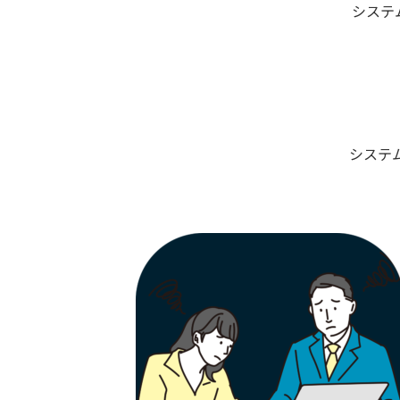
システ
システ