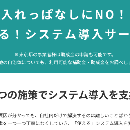
入れっぱなしにNO！
る！システム導入サ
※東京都の事業者様は
助成金の申請も可能です。
他の自治体についても、
利用可能な補助金・助成金をお調べし
3つの施策で
システム導入を支
要因が分かっても、
自社内だけで解決するのは
難しいことばか
素を
一つ一つ丁寧になくしていき、
「使える」システム導入を