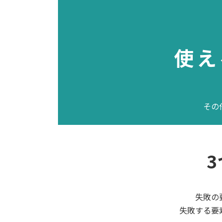
使え
その
失敗の
失敗する要