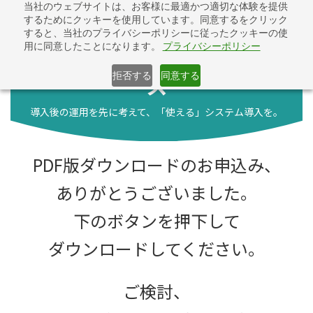
コ
ナ
当社のウェブサイトは、お客様に最適かつ適切な体験を提供
入れっぱなしにNO！
ン
ビ
するためにクッキーを使用しています。同意するをクリック
テ
ゲ
すると、当社のプライバシーポリシーに従ったクッキーの使
使える！システム導入サービ
用に同意したことになります。
プライバシーポリシー
ン
ー
ツ
シ
へ
ョ
ス
拒否する
同意する
ス
ン
キ
に
導入後の運用を先に考えて、「使える」システム導入を。
ッ
移
プ
動
PDF版ダウンロードのお申込み、
ありがとうございました。
下のボタンを押下して
ダウンロードしてください。
ご検討、