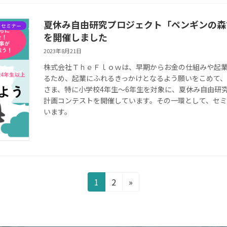
夏休み自由研究プロジェクト「ペンギンの森
・セミナー
を開催しました
2023年8月21日
株式会社ＴｈｅＦｌｏｗは、早期からお金の仕組みや起
るため、起業にふれるきっかけとなるよう願いをこめて
さま、特に小学校4年生～6年生を対象に、夏休み自由研
計画コンテストを開催しています。その一環として、セ
います。
固
固
1
2
»
定
定
ペ
ペ
ー
ー