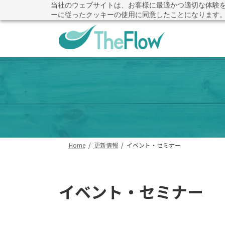
コ
ナ
当社のウェブサイトは、お客様に最適かつ適切な体験
その提案書、本当に評価基
ーに従ったクッキーの使用に同意したことになります
ン
ビ
テ
ゲ
ン
ー
ツ
シ
へ
ョ
ス
ン
キ
に
ッ
移
プ
動
Home
更新情報
イベント・セミナー
イベント・セミナー