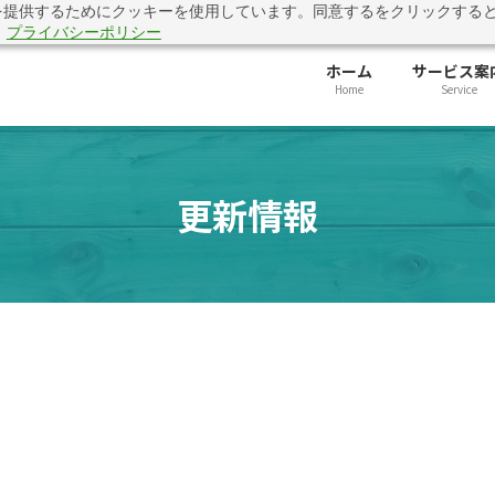
を提供するためにクッキーを使用しています。同意するをクリックする
準に対応できていますか？「公共入札 評価基準対応・提出前チェック
。
プライバシーポリシー
ホーム
サービス案
Home
Service
更新情報