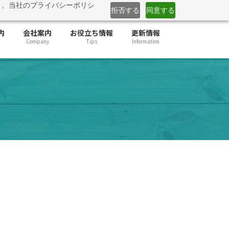
と、当社のプライバシーポリシ
」提供開始
詳しくはこちら
拒否する
同意する
内
会社案内
お役立ち情報
更新情報
Company
Tips
Information