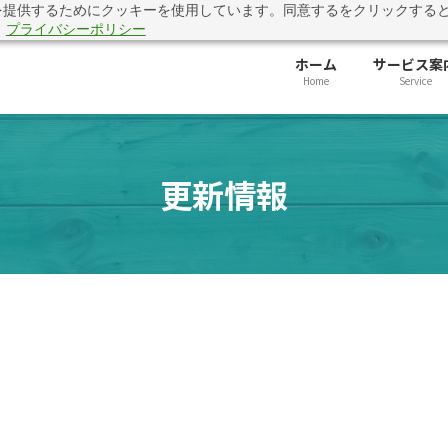
を提供するためにクッキーを使用しています。同意するをクリックする
準に対応できていますか？「公共入札 評価基準対応・提出前チェック
。
プライバシーポリシー
ホーム
サービス案
Home
Service
更新情報