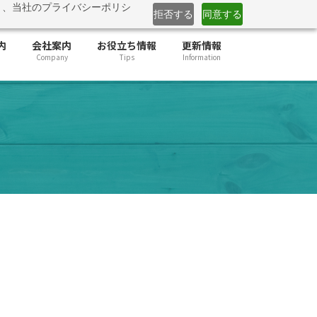
と、当社のプライバシーポリシ
」提供開始
詳しくはこちら
拒否する
同意する
内
会社案内
お役立ち情報
更新情報
Company
Tips
Information