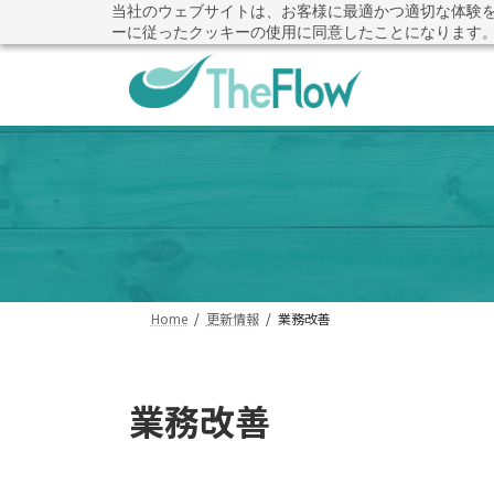
コ
ナ
当社のウェブサイトは、お客様に最適かつ適切な体験
その提案書、本当に評価基
ーに従ったクッキーの使用に同意したことになります
ン
ビ
テ
ゲ
ン
ー
ツ
シ
へ
ョ
ス
ン
キ
に
ッ
移
プ
動
Home
更新情報
業務改善
業務改善