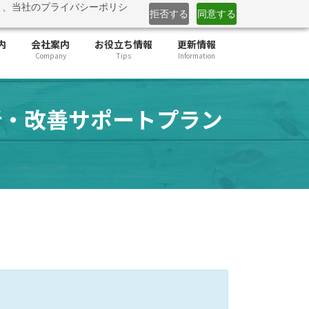
と、当社のプライバシーポリシ
」提供開始
詳しくはこちら
拒否する
同意する
内
会社案内
お役立ち情報
更新情報
Company
Tips
Information
析・改善サポートプラン