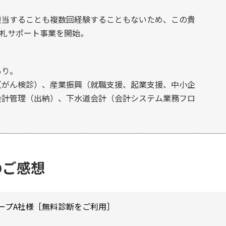
担当することも複数回経験することもないため、この貴
入札サポート事業を開始。
あり。
（がん検診）、産業振興（就職支援、起業支援、中小企
会計管理（出納）、下水道会計（会計システム業務フロ
のご感想
ープA社様［無料診断をご利用］