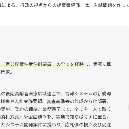
者による、行政の視点からの提案書評価」は、入試問題を作っ
」「官公庁案件受注側要員」の全てを経験
し、実務に即
専門家。
県の後期高齢者医療広域連合で、情報システムの新規導
仕様書や入札実施要領、審査基準等の作成から他部署、
の実施、契約の締結、業務完了まで、全てを一人で取り
価落札方式）や企画競争を、実地で知り尽くすに至る。
幹系システム開発案件に携わり、応札側の視点及び受注