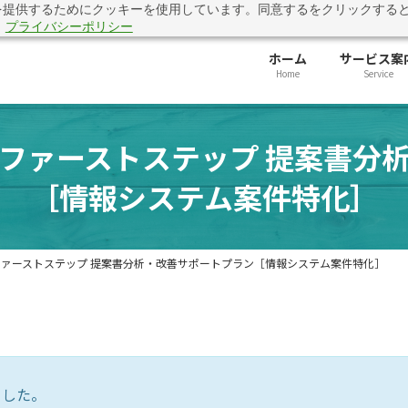
を提供するためにクッキーを使用しています。同意するをクリックする
準に対応できていますか？「公共入札 評価基準対応・提出前チェック
。
プライバシーポリシー
ホーム
サービス案
Home
Service
ファーストステップ 提案書分
［情報システム案件特化］
ァーストステップ 提案書分析・改善サポートプラン［情報システム案件特化］
ました。