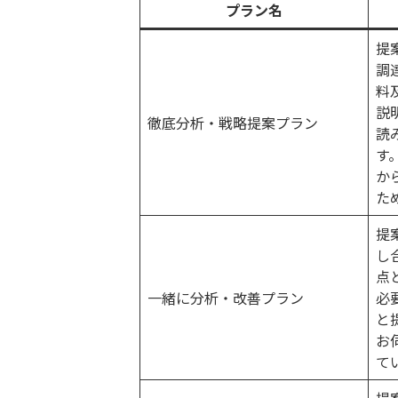
プラン名
提
調
料
説
徹底分析・戦略提案プラン
読
す
か
た
提
し
点
一緒に分析・改善プラン
必
と
お
て