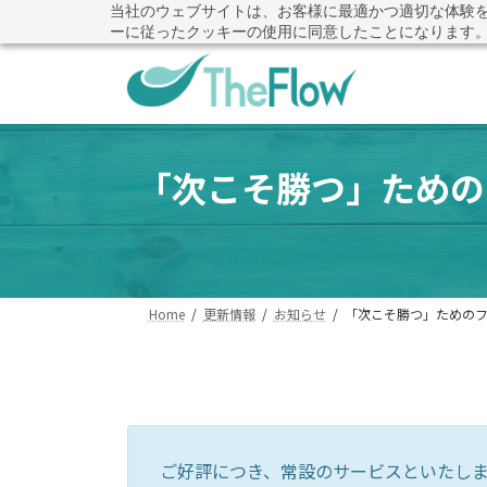
コ
ナ
当社のウェブサイトは、お客様に最適かつ適切な体験
その提案書、本当に評価基
ーに従ったクッキーの使用に同意したことになります
ン
ビ
テ
ゲ
ン
ー
ツ
シ
へ
ョ
ス
ン
「次こそ勝つ」ための
キ
に
ッ
移
プ
動
Home
更新情報
お知らせ
「次こそ勝つ」ためのフ
ご好評につき、常設のサービスといたし