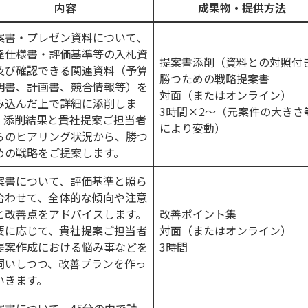
内容
成果物・提供方法
案書・プレゼン資料について、
達仕様書・評価基準等の入札資
提案書添削（資料との対照付
及び確認できる関連資料（予算
勝つための戦略提案書
明書、計画書、競合情報等）を
対面（またはオンライン）
み込んだ上で詳細に添削しま
3時間×2～（元案件の大きさ
。添削結果と貴社提案ご担当者
により変動）
らのヒアリング状況から、勝つ
めの戦略をご提案します。
案書について、評価基準と照ら
合わせて、全体的な傾向や注意
と改善点をアドバイスします。
改善ポイント集
要に応じて、貴社提案ご担当者
対面（またはオンライン）
提案作成における悩み事などを
3時間
伺いしつつ、改善プランを作っ
いきます。