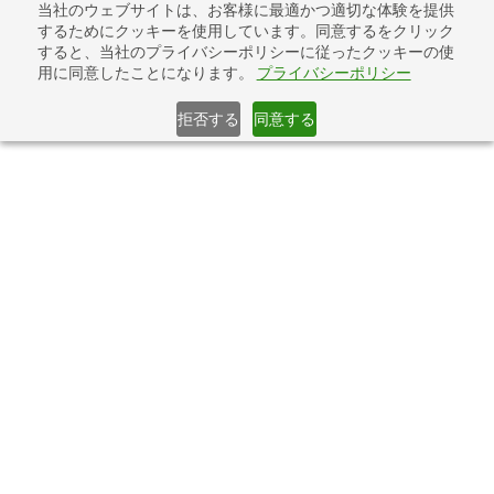
コ
ナ
当社のウェブサイトは、お客様に最適かつ適切な体験を提供
その提案書、本当に評価基準に対応できていますか？「公共入札
ン
ビ
するためにクッキーを使用しています。同意するをクリック
評価基準対応・提出前チェック」提供開始
テ
ゲ
すると、当社のプライバシーポリシーに従ったクッキーの使
詳しくはこちら
用に同意したことになります。
プライバシーポリシー
ン
ー
ツ
シ
へ
ョ
拒否する
同意する
ス
ン
キ
に
夏休み自由研究プロジェクト
ッ
移
プ
動
「ペンギンの森で社会起業」を
開催します
Home
更新情報
イベント・セミナー
夏休み自由研究プロジェクト「ペンギンの森で社会起業」を開催します